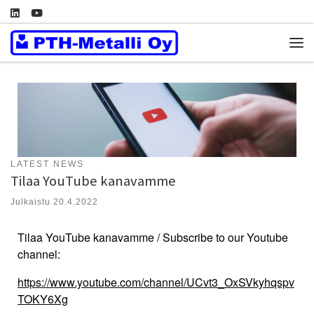
Skip to content
Vali
LATEST NEWS
Tilaa YouTube kanavamme
Julkaistu
20.4.2022
Tilaa YouTube kanavamme /
Subscribe to our Youtube
channel:
https://www.youtube.com/channel/UCvt3_OxSVkyhqspv
TOKY6Xg