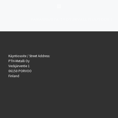
Artikkelien navigointi
ARTIKKELISIVULLE
Se
PARANNUSTA TYÖTURVALLISUUTEEN
Käyntiosoite / Street Address:
PTH-Metalli Oy
Veckjärventie 1
06150 PORVOO
Finland