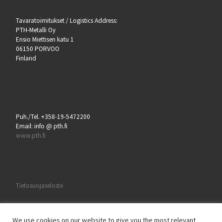
Tavaratoimitukset / Logistics Address:
PTH-Metalli Oy
Ensio Miettisen katu 1
06150 PORVOO
Finland
Puh./Tel. +358-19-5472200
Email: info @ pth.fi
www.pth.fi
Tietosuojaseloste
We use cookies on our website to give you the most relevant