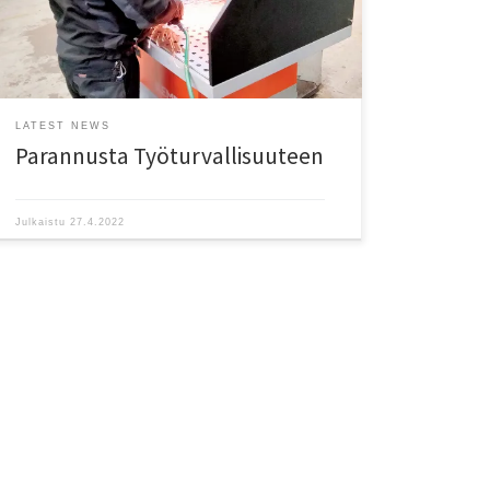
eliminoimaan tuotannon viimeistelyvaiheessa
muodostuvia hiontapölyjä
LATEST NEWS
Parannusta Työturvallisuuteen
Julkaistu
27.4.2022