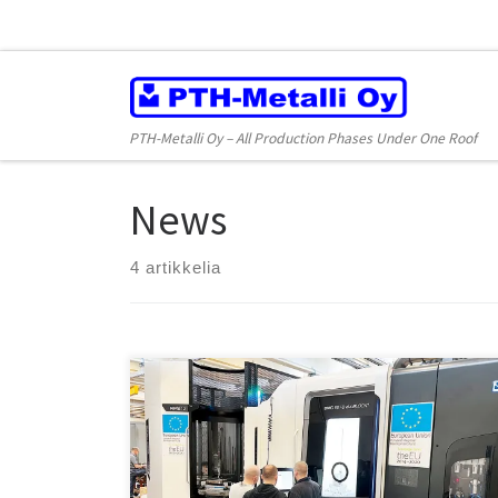
Skip to content
PTH-Metalli Oy – All Production Phases Under One Roof
News
4 artikkelia
Konearsenaaliimme on hankittu huippuvahvistuksena
uusi 12 paletin automaatio­järjestelmällä varustettu DMG
MORI DMC 80 FD duoBLOCK, joka on yrityksemme