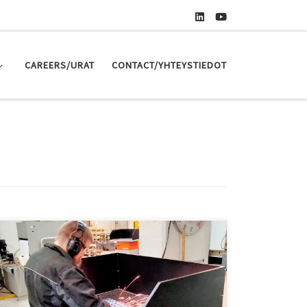
CAREERS/URAT
CONTACT/YHTEYSTIEDOT
Työturvallisuus on meille erittäin tärkeää. Olemme
hankkineet viisi Kemper Filter Table -hitsauspöytää sekä
pyörillä liikutettavan Kemper SmartFil -mobiililaitteen