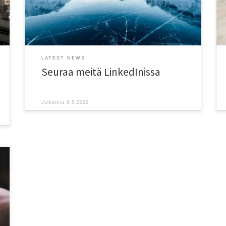
LATEST NEWS
Seuraa meitä LinkedInissa
Julkaistu
8.5.2022