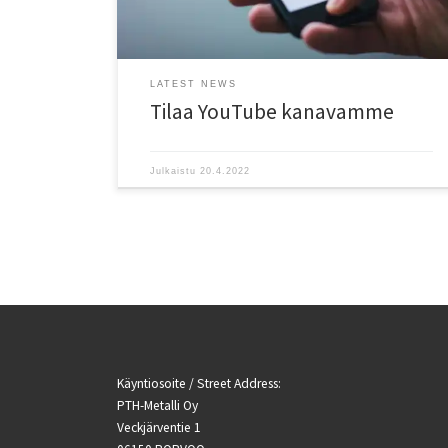
LATEST NEWS
Tilaa YouTube kanavamme
Julkaistu
20.4.2022
Käyntiosoite / Street Address:
PTH-Metalli Oy
Veckjärventie 1