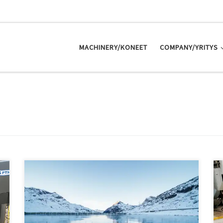
MACHINERY/KONEET
COMPANY/YRITYS
Olemme liittyneet LinkedIniin! Käy seuraamassa. We
have joined LinkedIn! Go give us a follow.