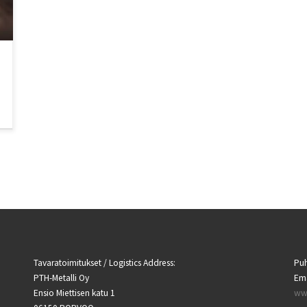
Tavaratoimitukset / Logistics Address:
Puh
PTH-Metalli Oy
Ema
Ensio Miettisen katu 1
www