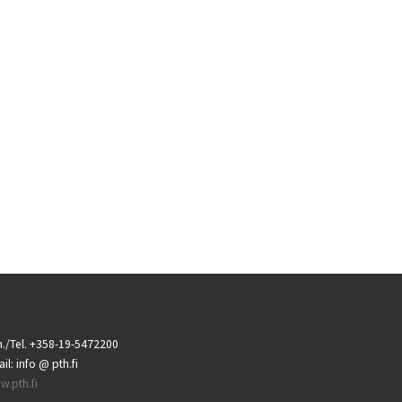
./Tel. +358-19-5472200
il: info @ pth.fi
.pth.fi