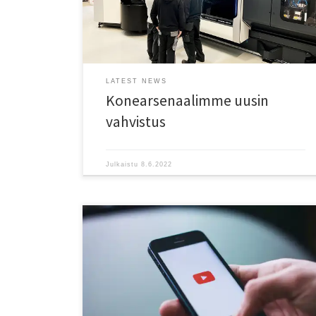
ensimmäinen 5-akselinen simultaanityöstökone.
LATEST NEWS
Konearsenaalimme uusin
vahvistus
Julkaistu
8.6.2022
Tilaa YouTube kanavamme. Subscribe to our YouTube
channel.